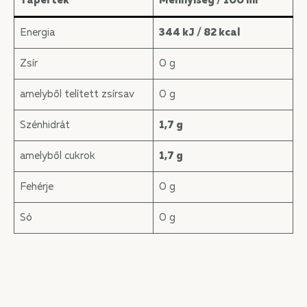
Tápérték
Mennyiség / 100 ml
Energia
344 kJ / 82 kcal
Zsír
0 g
amelyből telített zsírsav
0 g
Szénhidrát
1,7 g
amelyből cukrok
1,7 g
Fehérje
0 g
Só
0 g