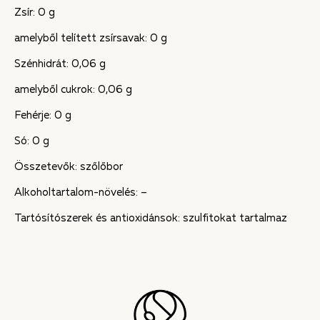
Zsír: 0 g
amelyből telített zsírsavak: 0 g
Szénhidrát: 0,06 g
amelyből cukrok: 0,06 g
Fehérje: 0 g
Só: 0 g
Összetevők: szőlőbor
Alkoholtartalom-növelés: –
Tartósítószerek és antioxidánsok: szulfitokat tartalmaz