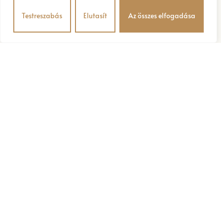
Testreszabás
Elutasít
Az összes elfogadása
B
a
r
a
n
k
a
D
e
s
s
z
e
r
t
é
s
K
á
v
é