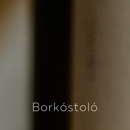
B
o
r
k
ó
s
t
o
l
ó