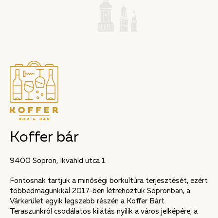
K
o
f
f
e
r
b
á
r
9400 Sopron, Ikvahíd utca 1.
Fontosnak tartjuk a minőségi borkultúra terjesztését, ezért
többedmagunkkal 2017-ben létrehoztuk Sopronban, a
Várkerület egyik legszebb részén a Koffer Bárt.
Teraszunkról csodálatos kilátás nyílik a város jelképére, a