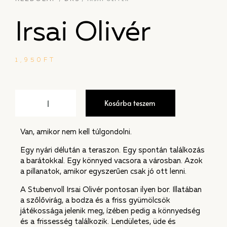
Irsai Olivér
1,950
FT
Kosárba teszem
Van, amikor nem kell túlgondolni.
Egy nyári délután a teraszon. Egy spontán találkozás
a barátokkal. Egy könnyed vacsora a városban. Azok
a pillanatok, amikor egyszerűen csak jó ott lenni.
A Stubenvoll Irsai Olivér pontosan ilyen bor. Illatában
a szőlővirág, a bodza és a friss gyümölcsök
játékossága jelenik meg, ízében pedig a könnyedség
és a frissesség találkozik. Lendületes, üde és