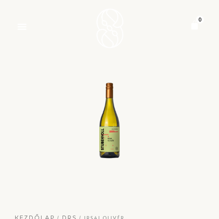
/
/ IRSAI OLIVÉR
KEZDŐLAP
DRS