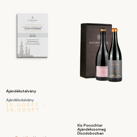
Ajándékutalvány
Ajándékutalvány
10,000
FT
–
30,000
FT
Kis Poncichter
Ajándékcsomag
Díszdobozban