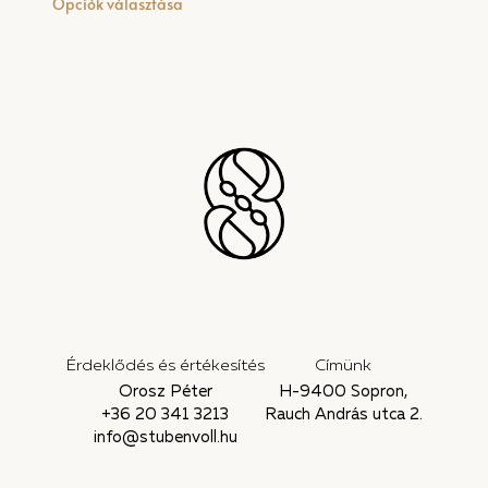
Opciók választása
Érdeklődés és értékesítés
Címünk
Orosz Péter
H-9400 Sopron,
+36 20 341 3213
Rauch András utca 2.
info@stubenvoll.hu