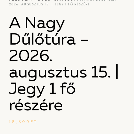
2026. AUGUSZTUS 15. | JEGY 1 FŐ RÉSZÉRE
A Nagy
Dűlőtúra –
2026.
augusztus 15. |
Jegy 1 fő
részére
18,500
FT