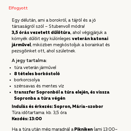
Elfogyott
Egy délután, ami a borokról, a tájról és a jó
társaságról szól – Stubenvoll módra!
3,5 órás vezetett dűlőtúra
, ahol végigjárjuk a
környék dűlőit egy különleges
veterán katonai
járművel
, miközben megkóstoljuk a borainkat és
pezsgőinket ott, ahol születnek.
A jegy tartalma:
túra veterán járművel
8 tételes borkóstoló
borkorcsolya
szénsavas és mentes víz
transzfer Sopronból a túra elején, és vissza
Sopronba a túra végén
Indulás és érkezés: Sopron, Mária-szobor
Túra időtartama: kb. 3,5 óra
Kezdés: 13:00
Ha a túra után még maradnál a
Pikniken
(ami 13:00–