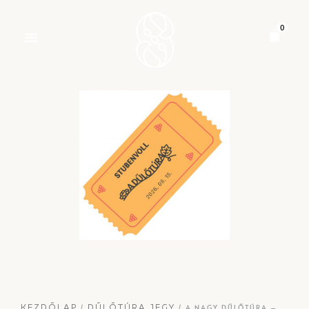
/
/ A NAGY DŰLŐTÚRA –
KEZDŐLAP
DŰLŐTÚRA JEGY