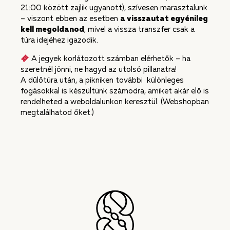
21:00 között zajlik ugyanott), szívesen marasztalunk
– viszont ebben az esetben
a visszautat egyénileg
kell megoldanod
, mivel a vissza transzfer csak a
túra idejéhez igazodik.
A jegyek korlátozott számban elérhetők – ha
szeretnél jönni, ne hagyd az utolsó pillanatra!
A dűlőtúra után, a pikniken további különleges
fogásokkal is készültünk számodra, amiket akár elő is
rendelheted a weboldalunkon keresztül. (Webshopban
megtalálhatod őket.)