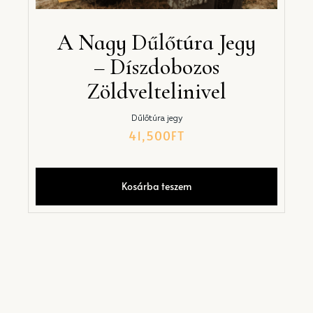
A Nagy Dűlőtúra Jegy
– Díszdobozos
Zöldveltelinivel
Dűlőtúra jegy
41,500
FT
Kosárba teszem