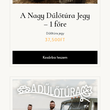
A Nagy Dűlőtúra Jegy
– 1 főre
Dűlőtúra jegy
37,500
FT
Kosárba teszem