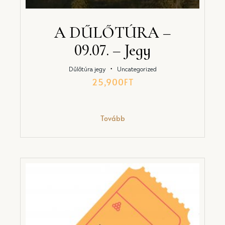
A DŰLŐTÚRA –
09.07. – Jegy
・
Dűlőtúra jegy
Uncategorized
25,900
FT
Tovább